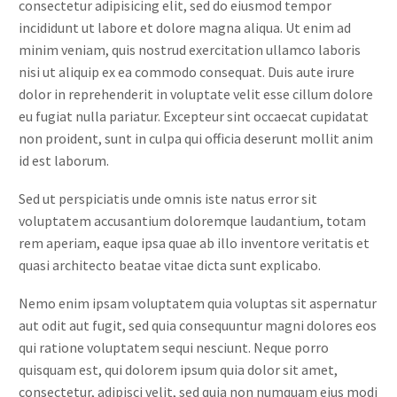
consectetur adipisicing elit, sed do eiusmod tempor
incididunt ut labore et dolore magna aliqua. Ut enim ad
minim veniam, quis nostrud exercitation ullamco laboris
nisi ut aliquip ex ea commodo consequat. Duis aute irure
dolor in reprehenderit in voluptate velit esse cillum dolore
eu fugiat nulla pariatur. Excepteur sint occaecat cupidatat
non proident, sunt in culpa qui officia deserunt mollit anim
id est laborum.
Sed ut perspiciatis unde omnis iste natus error sit
voluptatem accusantium doloremque laudantium, totam
rem aperiam, eaque ipsa quae ab illo inventore veritatis et
quasi architecto beatae vitae dicta sunt explicabo.
Nemo enim ipsam voluptatem quia voluptas sit aspernatur
aut odit aut fugit, sed quia consequuntur magni dolores eos
qui ratione voluptatem sequi nesciunt. Neque porro
quisquam est, qui dolorem ipsum quia dolor sit amet,
consectetur, adipisci velit, sed quia non numquam eius modi