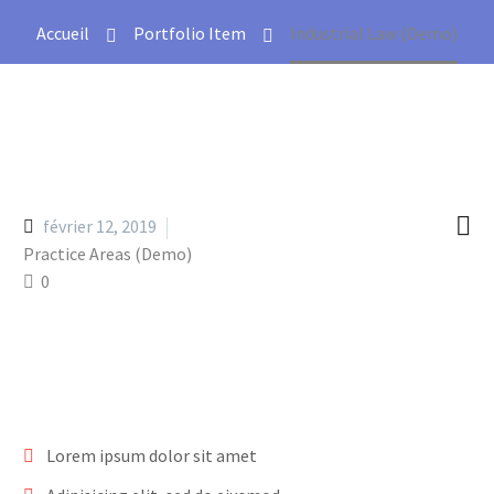
Accueil
Portfolio Item
Industrial Law (Demo)

février 12, 2019
Practice Areas (Demo)
0
Lorem ipsum dolor sit amet