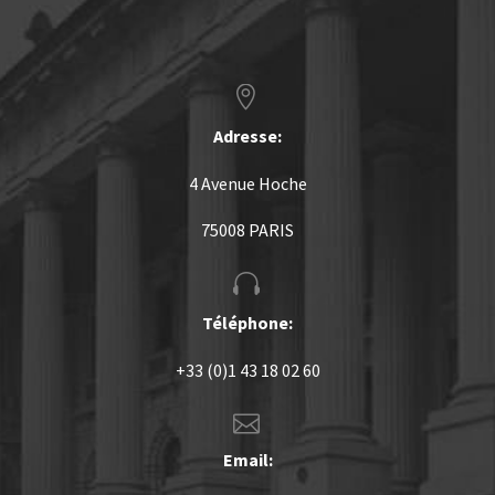


Adresse:
4 Avenue Hoche
75008 PARIS


Téléphone:
+33 (0)1 43 18 02 60


Email: