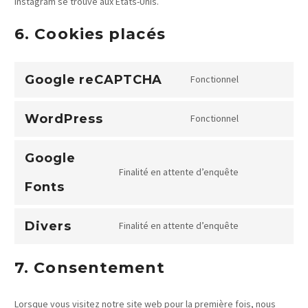
Instagram se trouve aux États-Unis.
6. Cookies placés
Google reCAPTCHA
Fonctionnel
Consent
to
WordPress
Fonctionnel
service
Consent
google-
to
recaptcha
Google
service
Finalité en attente d’enquête
wordpress
Consent
Fonts
to
service
Divers
Finalité en attente d’enquête
google-
Consent
fonts
to
7. Consentement
service
divers
Lorsque vous visitez notre site web pour la première fois, nous